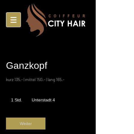
Ganzkopf
kurz 135.- | mittel 150.- | lang 165.-
1 Std.
1
Unterstadt 4
S
t
d
Weiter