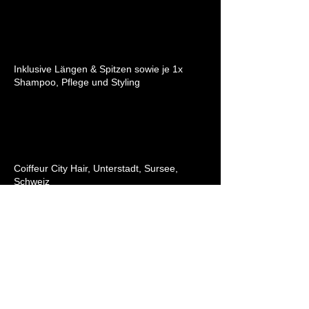
Beschreibung
Inklusive Längen & Spitzen sowie je 1x
Shampoo, Pflege und Styling
Kontaktangaben
Coiffeur City Hair, Unterstadt, Sursee,
Schweiz
Coiffeur City Hair
Unterstadt 4
6210 Sursee